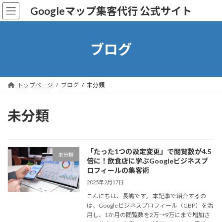
コ
ナ
Googleマップ集客代行 公式サイト
ン
ビ
テ
ゲ
ン
ー
ツ
シ
ブログ
へ
ョ
ス
ン
キ
に
ッ
移
トップページ
ブログ
未分類
プ
動
未分類
「たった1つの設定変更」で閲覧数が4.5
未分類
倍に！飲食店に学ぶGoogleビジネスプ
ロフィールの集客術
2025年2月17日
こんにちは、長嶋です。 本記事で紹介するの
は、Googleビジネスプロフィール（GBP）を活
用し、1か月の閲覧数を2万→9万にまで増加さ